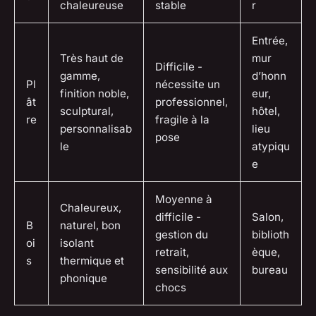
chaleureuse
stable
r
Entrée,
Très haut de
mur
Difficile -
gamme,
d’honn
Pl
nécessite un
finition noble,
eur,
ât
professionnel,
sculptural,
hôtel,
re
fragile à la
personnalisab
lieu
pose
le
atypiqu
e
Moyenne à
Chaleureux,
difficile -
Salon,
B
naturel, bon
gestion du
biblioth
oi
isolant
retrait,
èque,
s
thermique et
sensibilité aux
bureau
phonique
chocs