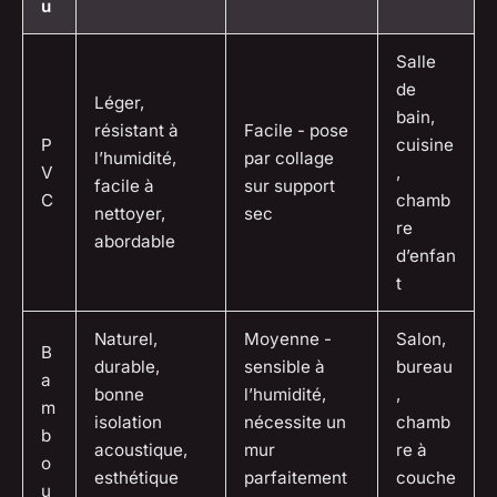
u
Salle
de
Léger,
bain,
résistant à
Facile - pose
P
cuisine
l’humidité,
par collage
V
,
facile à
sur support
C
chamb
nettoyer,
sec
re
abordable
d’enfan
t
Naturel,
Moyenne -
Salon,
B
durable,
sensible à
bureau
a
bonne
l’humidité,
,
m
isolation
nécessite un
chamb
b
acoustique,
mur
re à
o
esthétique
parfaitement
couche
u